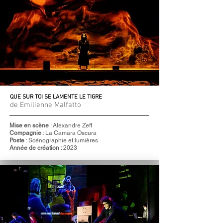
QUE SUR TOI SE LAMENTE LE TIGRE
de Emilienne Malfatto
Mise en scène
:
Alexandre Zeff
Compagnie
: La Camara Oscura
Poste
: Scénographie et lumières
Année de création :
2023