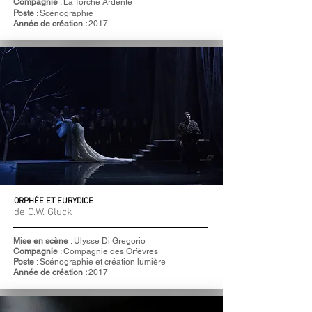
Compagnie
: La Torche Ardente
Poste
: Scénographie
Année de création :
2017
ORPHÉE ET EURYDICE
de C.W. Gluck
Mise en scène
: Ulysse Di Gregorio
Compagnie
: Compagnie des Orfèvres
Poste
: Scénographie et création lumière
Année de création :
2017