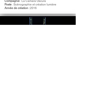
Compagnie
: La Camara Oscura
Poste
: Scénographie et création lumière
Année de création :
2016
POLYEUCTE
de Pierre Corneille
Mise en scène
: Ulysse Di Gregorio
Compagnie
: Compagnie des Orfèvres
Poste
: Scénographie et création lumière
Année de création
: 2016