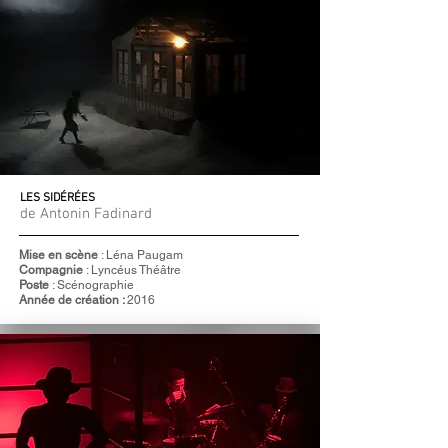
LES SIDÉRÉES
de Antonin Fadinard
Mise en scène
: Léna Paugam
Compagnie
: Lyncéus Théâtre
Poste
: Scénographie
Année de création :
2016