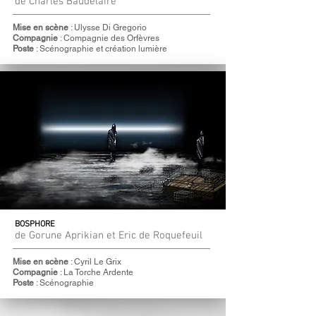
de Charles Baudelaire
Mise en scène
: Ulysse Di Gregorio
Compagnie
: Compagnie des Orfèvres
Poste
: Scénographie et création lumière
BOSPHORE
de Gorune Aprikian et Eric de Roquefeuil
Mise en scène
: Cyril Le Grix
Compagnie
: La Torche Ardente
Poste
: Scénographie