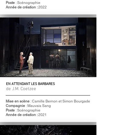
Poste
: Scénographie
Année de création :
2022
EN ATTENDANT LES BARBARES
de J.M. Coetzee
Mise en scène
: Camille Bernon et Simon Bourgade
Compagnie
: Mauvais Sang
Poste
: Scénographie
Année de création :
2021