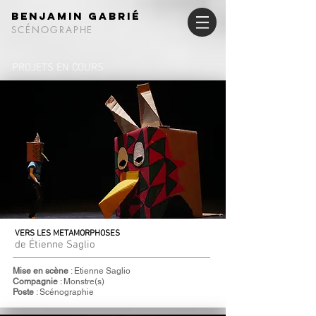
Benjamin Gabrié
SCÉNOGRAPHE
PROJETS EN COURS
VERS LES METAMORPHOSES
de Étienne Saglio
Mise en scène
: Etienne Saglio
Compagnie
: Monstre(s)
Poste
: Scénographie