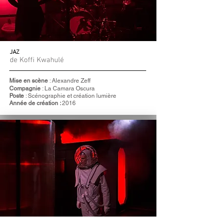
JAZ
de Koffi Kwahulé
Mise en scène
: Alexandre Zeff
Compagnie
: La Camara Oscura
Poste
: Scénographie et création lumière
Année de création :
2016