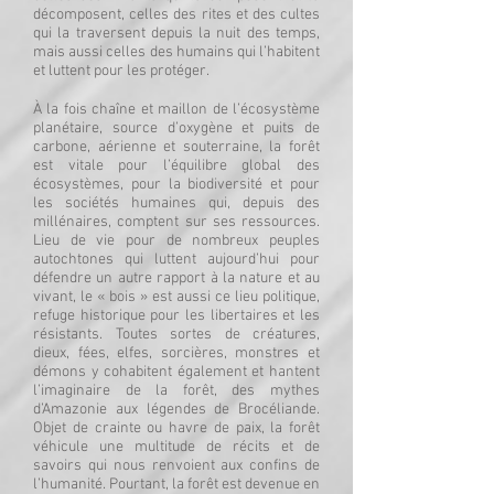
décomposent, celles des rites et des cultes
qui la traversent depuis la nuit des temps,
mais aussi celles des humains qui l’habitent
et luttent pour les protéger.
À la fois chaîne et maillon de l’écosystème
planétaire, source d’oxygène et puits de
carbone, aérienne et souterraine, la forêt
est vitale pour l’équilibre global des
écosystèmes, pour la biodiversité et pour
les sociétés humaines qui, depuis des
millénaires, comptent sur ses ressources.
Lieu de vie pour de nombreux peuples
autochtones qui luttent aujourd’hui pour
défendre un autre rapport à la nature et au
vivant, le « bois » est aussi ce lieu politique,
refuge historique pour les libertaires et les
résistants. Toutes sortes de créatures,
dieux, fées, elfes, sorcières, monstres et
démons y cohabitent également et hantent
l’imaginaire de la forêt, des mythes
d’Amazonie aux légendes de Brocéliande.
Objet de crainte ou havre de paix, la forêt
véhicule une multitude de récits et de
savoirs qui nous renvoient aux confins de
l’humanité. Pourtant, la forêt est devenue en