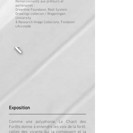
Remerciements aux prêteurs et
partenaires :
Greenline Foundaion, Root System
Drawings collecion / Wageningen
University
& Research Image Collecions, Fondaion
LAccolade
Exposition
Comme une polyphonie, Le Chant des
Forêts donne à entendre les voix de la forêt,
celles des vivants qui la composent et la