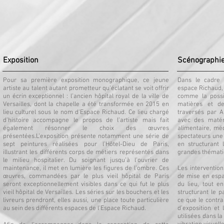
Exposition
Scénographi
Pour sa première exposition monographique, ce jeune
Dans le cadre 
artiste au talent autant prometteur qu'éclatant se voit offrir
espace Richaud, 
un écrin exceptionnel : l’ancien hôpital royal de la ville de
comme la possib
Versailles, dont la chapelle a été transformée en 2015 en
matières et de
lieu culturel sous le nom d'Espace Richaud. Ce lieu chargé
traversés par 
d’histoire accompagne le propos de l’artiste mais fait
avec des matéri
également résonner le choix des œuvres
alimentaire, méd
présentées.L’exposition présente notamment une série de
spectateurs une 
sept peintures réalisées pour l’Hôtel-Dieu de Paris,
en structurant 
illustrant les différents corps de métiers représentés dans
grandes thématiq
le milieu hospitalier. Du soignant jusqu’à l’ouvrier de
maintenance, il met en lumière les figures de l’ombre. Ces
Les interventio
œuvres, commandées par le plus vieil hôpital de Paris
de mise en espac
seront exceptionnellement visibles dans ce qui fut le plus
du lieu, tout e
vieil hôpital de Versailles. Les séries sur les bouchers et les
structurant le p
livreurs prendront, elles aussi, une place toute particulière
ce que le contra
au sein des différents espaces de l'Espace Richaud.
d’exposition et
utilisées dans l