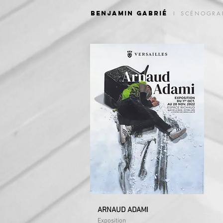
Benjamin Gabrié
I
SCÉNOGRA
I'm a title. Click to
edit me.
Click me and tell your
visitors what's in your
gallery.
ARNAUD ADAMI
Exposition