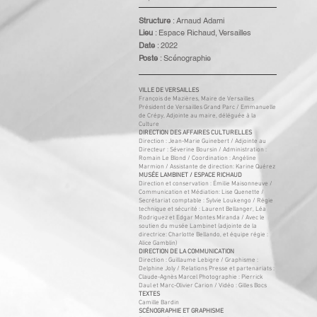
Structure
: Arnaud Adami
Lieu
: Espace Richaud, Versailles
Date
: 2022
Poste
: Scénographie
VILLE DE VERSAILLES
François de Mazières, Maire de Versailles
Président de Versailles Grand Parc / Emmanuelle
de Crépy, Adjointe au maire, déléguée à la
Culture
DIRECTION DES AFFAIRES CULTURELLES
Direction : Jean-Marie Guinebert / Adjointe au
Directeur : Séverine Boursin / Administration :
Romain Le Blond / Coordination : Angéline
Marmion / Assistante de direction: Karine Quérez
MUSÉE LAMBINET / ESPACE RICHAUD
Direction et conservation : Émilie Maisonneuve /
Communication et Médiation: Lise Quenette /
Secrétariat comptable : Sylvie Loukengo / Régie
technique et sécurité : Laurent Bellanger, Léa
Rodriguez et Edgar Montes Miranda / Avec le
soutien du musée Lambinet (adjointe de la
directrice: Charlotte Bellando, et équipe régie :
Alice Gamblin)
DIRECTION DE LA COMMUNICATION
Direction : Guillaume Lebigre / Graphisme :
Delphine Joly / Relations Presse et partenariats :
Claude-Agnès Marcel Photographie : Pierrick
Daul et Marc-Olivier Carion / Vidéo : Gilles Bocs
TEXTES
Camille Bardin
SCÉNOGRAPHIE ET GRAPHISME