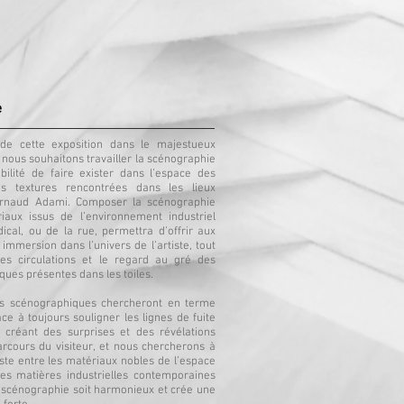
e
de cette exposition dans le majestueux
nous souhaitons travailler la scénographie
ilité de faire exister dans l’espace des
s textures rencontrées dans les lieux
Arnaud Adami.
Composer la scénographie
aux issus de l’environnement industriel
ical, ou de la rue, permettra d’offrir aux
immersion dans l’univers de l’artiste, tout
les circulations et le regard au gré des
ues présentes dans les toiles.
ns scénographiques chercheront en terme
e à toujours souligner les lignes de fuite
n créant des surprises et des révélations
arcours du visiteur, et nous chercherons à
ste entre les matériaux nobles de l’espace
 les matières industrielles contemporaines
a scénographie soit harmonieux et crée une